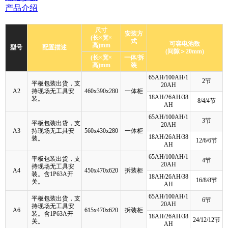
产品介绍
尺寸
安装方
(长×宽×
式
可容电池数
高)mm
型号
配置描述
(间隙＞20mm)
(长×宽×
一体/拆
高)mm
装
65AH/100AH/1
2节
平板包装出货，支
20AH
A2
持现场无工具安
460x390x280
一体柜
18AH/26AH/38
装。
8/4/4节
AH
65AH/100AH/1
3节
平板包装出货，支
20AH
A3
持现场无工具安
560x430x280
一体柜
18AH/26AH/38
装。
12/6/6节
AH
65AH/100AH/1
平板包装出货，支
4节
20AH
持现场无工具安
A4
450x470x620
拆装柜
装。含1P63A开
18AH/26AH/38
16/8/8节
关。
AH
65AH/100AH/1
平板包装出货，支
6节
20AH
持现场无工具安
A6
615x470x620
拆装柜
装。含1P63A开
18AH/26AH/38
24/12/12节
关。
AH