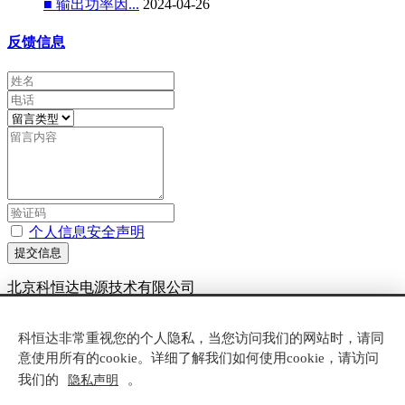
■ 输出功率因...
2024-04-26
反馈信息
个人信息安全声明
提交信息
北京科恒达电源技术有限公司
京ICP备20007881号-6
科恒达非常重视您的个人隐私，当您访问我们的网站时，请同
技术支持：
米拓建站
8.1
意使用所有的cookie。详细了解我们如何使用cookie，请访问
我们的
。
隐私声明
电话咨询