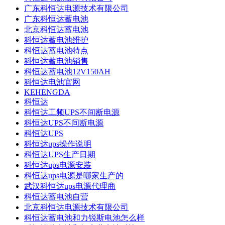
广东科恒达电源技术有限公司
广东科恒达蓄电池
北京科恒达蓄电池
科恒达蓄电池维护
科恒达蓄电池特点
科恒达蓄电池销售
科恒达蓄电池12V150AH
科恒达电池官网
KEHENGDA
科恒达
科恒达工频UPS不间断电源
科恒达UPS不间断电源
科恒达UPS
科恒达ups操作说明
科恒达UPS生产日期
科恒达ups电源安装
科恒达ups电源是哪家生产的
武汉科恒达ups电源代理商
科恒达蓄电池自营
北京科恒达电源技术有限公司
科恒达蓄电池和力锐斯电池怎么样