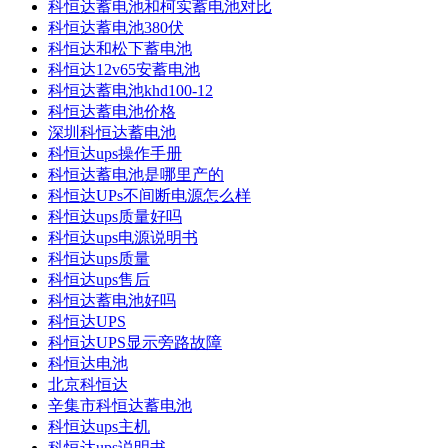
科恒达蓄电池和柯实蓄电池对比
科恒达蓄电池380伏
科恒达和松下蓄电池
科恒达12v65安蓄电池
科恒达蓄电池khd100-12
科恒达蓄电池价格
深圳科恒达蓄电池
科恒达ups操作手册
科恒达蓄电池是哪里产的
科恒达UPs不间断电源怎么样
科恒达ups质量好吗
科恒达ups电源说明书
科恒达ups质量
科恒达ups售后
科恒达蓄电池好吗
科恒达UPS
科恒达UPS显示旁路故障
科恒达电池
北京科恒达
辛集市科恒达蓄电池
科恒达ups主机
科恒达ups说明书