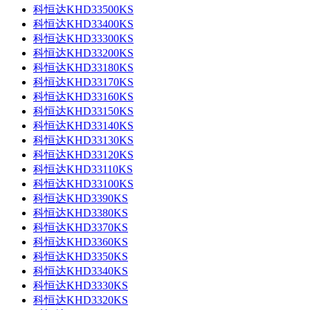
科恒达KHD33500KS
科恒达KHD33400KS
科恒达KHD33300KS
科恒达KHD33200KS
科恒达KHD33180KS
科恒达KHD33170KS
科恒达KHD33160KS
科恒达KHD33150KS
科恒达KHD33140KS
科恒达KHD33130KS
科恒达KHD33120KS
科恒达KHD33110KS
科恒达KHD33100KS
科恒达KHD3390KS
科恒达KHD3380KS
科恒达KHD3370KS
科恒达KHD3360KS
科恒达KHD3350KS
科恒达KHD3340KS
科恒达KHD3330KS
科恒达KHD3320KS