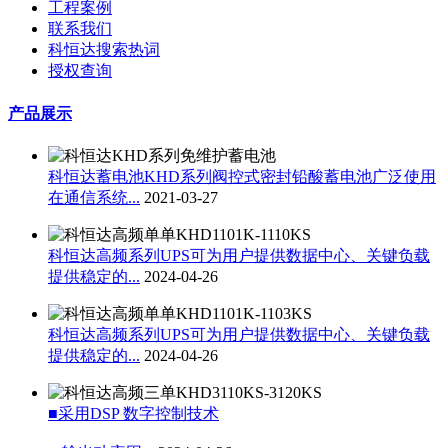
工程案例
联系我们
科恒达搜索热词
授权查询
产品展示
科恒达蓄电池KHD系列阀控式密封铅酸蓄电池广泛使用
在通信系统...
2021-03-27
科恒达高频系列UPS可为用户提供数据中心、关键负载
提供稳定的...
2024-04-26
科恒达高频系列UPS可为用户提供数据中心、关键负载
提供稳定的...
2024-04-26
■采用DSP 数字控制技术