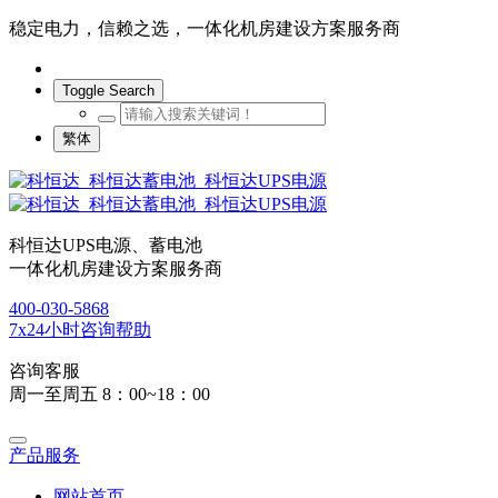
稳定电力，信赖之选，一体化机房建设方案服务商
Toggle Search
繁体
科恒达UPS电源、蓄电池
一体化机房建设方案服务商
400-030-5868
7x24小时咨询帮助
咨询客服
周一至周五 8：00~18：00
产品服务
网站首页